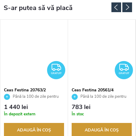
RATUIT
GRATUIT
G
GRATUIT
GRATUIT
Ceas Festina 20763/2
Ceas Festina 20561/4
Până la 100 de zile pentru
Până la 100 de zile pentru
returnarea bunurilor. Vânzător
returnarea bunurilor. Vânzător
1 440 lei
783 lei
autorizat
autorizat
În depozit extern
În stoc
ADAUGĂ ÎN COŞ
ADAUGĂ ÎN COŞ