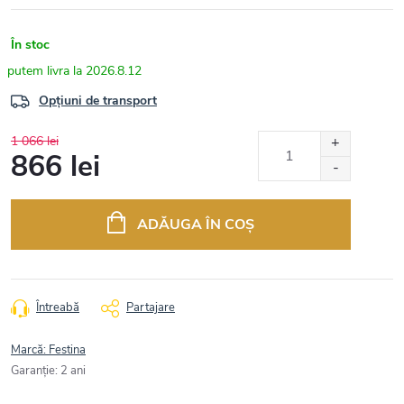
În stoc
2026.8.12
Opțiuni de transport
1 066 lei
866 lei
Evaluare
preţ:
ADĂUGA ÎN COŞ
Întreabă
Partajare
Marcă:
Festina
Garanţie
:
2 ani