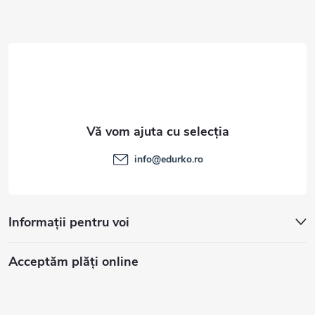
o
l
info
@
edurko.ro
Informații pentru voi
Acceptăm plăţi online