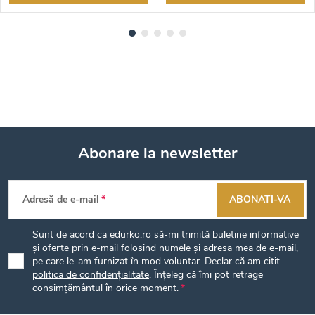
Abonare la newsletter
S
Adresă de e-mail
ABONATI-VA
u
Sunt de acord ca edurko.ro să-mi trimită buletine informative
b
și oferte prin e-mail folosind numele și adresa mea de e-mail,
pe care le-am furnizat în mod voluntar. Declar că am citit
politica de confidențialitate
. Înțeleg că îmi pot retrage
s
consimțământul în orice moment.