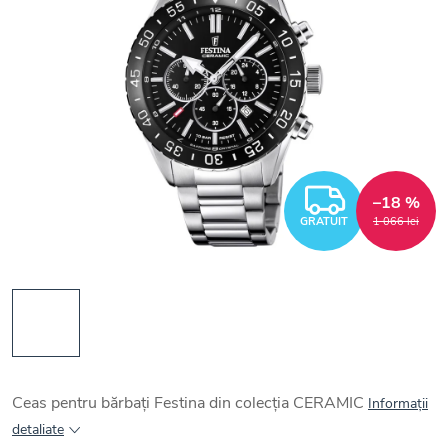
GRATUI
–18 %
GRATUIT
1 066 lei
Ceas pentru bărbați Festina din colecția CERAMIC
Informaţii
detaliate