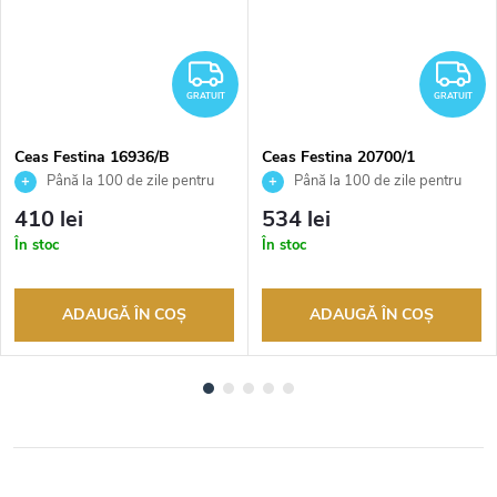
RATUIT
GRATUIT
G
GRATUIT
GRATUIT
Ceas Festina 16936/B
Ceas Festina 20700/1
Până la 100 de zile pentru
Până la 100 de zile pentru
returnarea bunurilor. Vânzător
returnarea bunurilor. Vânzător
410 lei
534 lei
autorizat
autorizat
În stoc
În stoc
ADAUGĂ ÎN COŞ
ADAUGĂ ÎN COŞ