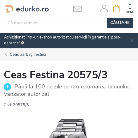
Treci
COŞ
DE
la
CUMPĂRĂ
conținut
CĂUTARE
Achiziționați într-un e-shop autorizat cu servicii în garanție și post-
garanție! 🛠️
Ceas bărbați Festina
Ceas Festina 20575/3
Până la 100 de zile pentru returnarea bunurilor.
Vânzător autorizat
Cod:
20575/3