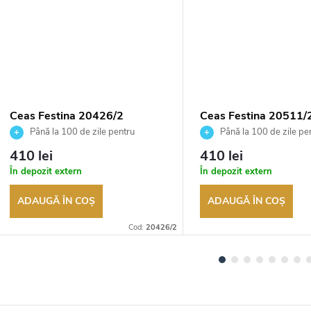
Ceas Festina 20426/2
Ceas Festina 20511/
Până la 100 de zile pentru
Până la 100 de zile pe
returnarea bunurilor. Vânzător
returnarea bunurilor. Vânză
410 lei
410 lei
autorizat
autorizat
În depozit extern
În depozit extern
ADAUGĂ ÎN COŞ
ADAUGĂ ÎN COŞ
Cod:
20426/2