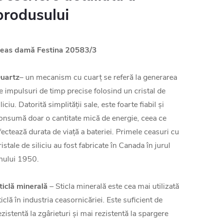
produsului
eas damă Festina 20583/3
uartz
– un mecanism cu cuarț se referă la generarea
e impulsuri de timp precise folosind un cristal de
iliciu. Datorită simplității sale, este foarte fiabil și
onsumă doar o cantitate mică de energie, ceea ce
fectează durata de viață a bateriei. Primele ceasuri cu
ristale de siliciu au fost fabricate în Canada în jurul
nului 1950.
ticlă minerală
– Sticla minerală este cea mai utilizată
ticlă în industria ceasornicăriei. Este suficient de
ezistentă la zgârieturi și mai rezistentă la spargere