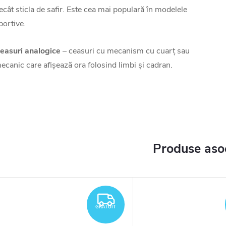
ecât sticla de safir. Este cea mai populară în modelele
portive.
easuri analogice
– ceasuri cu mecanism cu cuarț sau
ecanic care afișează ora folosind limbi și cadran.
Produse aso
TUIT
GRATUIT
GRATUIT