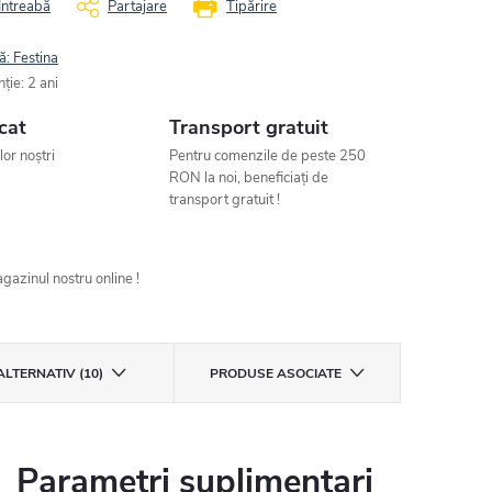
Întreabă
Partajare
Tipărire
ă:
Festina
nţie
:
2 ani
cat
Transport gratuit
ilor noștri
Pentru comenzile de peste 250
RON la noi, beneficiați de
transport gratuit !
gazinul nostru online !
ALTERNATIV (10)
PRODUSE ASOCIATE
Parametri suplimentari