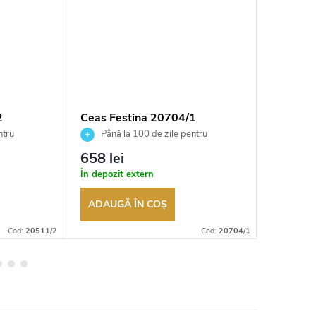
2
Ceas Festina 20704/1
Ceas Fe
ntru
Până la 100 de zile pentru
Până 
tor
returnarea bunurilor. Vânzător
returnarea
658 lei
741 le
autorizat
autorizat
În depozit extern
În stoc
ADAUGĂ ÎN COŞ
ADAUG
Cod:
20511/2
Cod:
20704/1