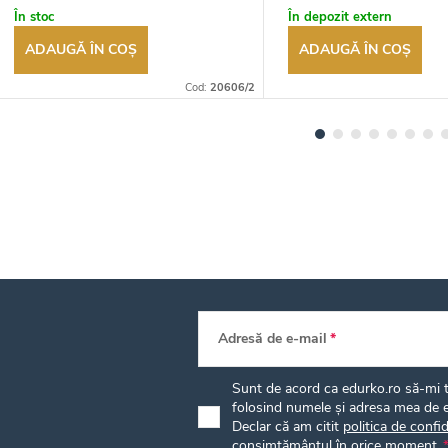
autorizat
autorizat
În stoc
În depozit extern
ADAUGĂ ÎN COŞ
ADAUGĂ ÎN COŞ
Cod:
20606/2
Adresă de e-mail
Sunt de acord ca edurko.ro să-mi tr
folosind numele și adresa mea de e
Declar că am citit
politica de confid
consimțământul în orice moment.