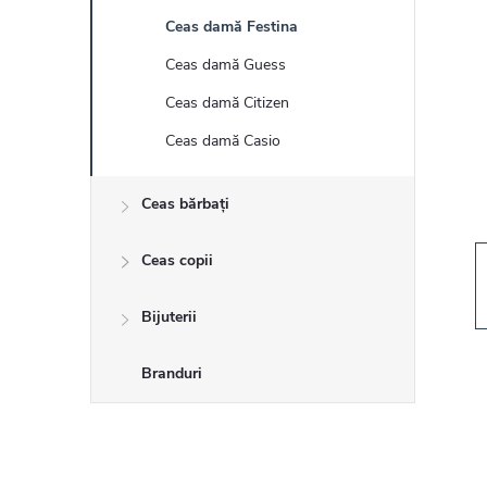
r
Ceas damă Festina
ă
Ceas damă Guess
l
Ceas damă Citizen
Ceas damă Casio
a
Ceas bărbați
t
Ceas copii
e
r
Bijuterii
a
Branduri
l