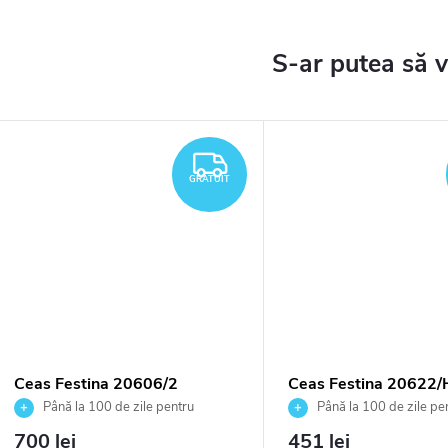
TUIT
GRATUIT
GRATUIT
Ceas Festina 20606/2
Ceas Festina 20622/
Până la 100 de zile pentru
Până la 100 de zile pe
returnarea bunurilor. Vânzător
returnarea bunurilor. Vânză
700 lei
451 lei