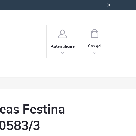
 generale
Politica de confidențialitate
COŞ
DE
Coş gol
Autentificare
CUMPĂRĂTURI
eas Festina
0583/3