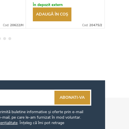
autorizat
autorizat
În depozit extern
În depozi
ADAUGĂ ÎN COŞ
ADAUG
Cod:
20622/H
Cod:
20475/2
ABONATI-VA
imită buletine informative și oferte prin e-mail
-mail, pe care le-am furnizat în mod voluntar.
ențialitate
. Înțeleg că îmi pot retrage