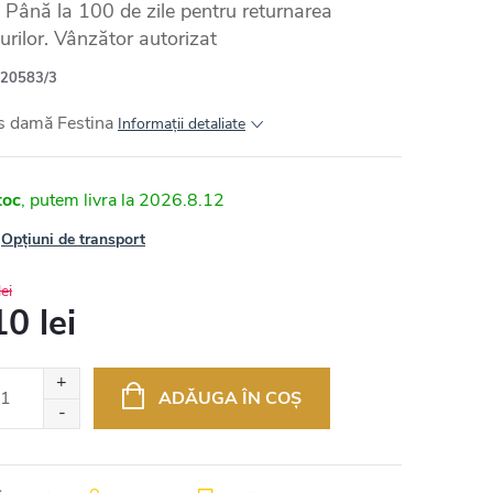
Până la 100 de zile pentru returnarea
urilor. Vânzător autorizat
20583/3
s damă Festina
Informaţii detaliate
toc
2026.8.12
Opțiuni de transport
ei
0 lei
uare
ADĂUGA ÎN COŞ