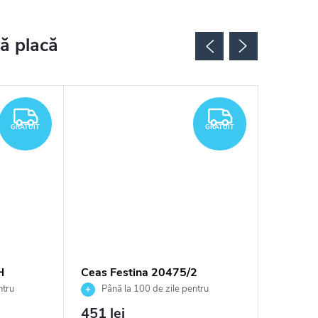
GRATUIT
GRATUIT
GRATUIT
GRATUIT
H
Ceas Festina 20475/2
Ceas Fe
ntru
Până la 100 de zile pentru
Până 
tor
returnarea bunurilor. Vânzător
returnarea
451 lei
451 le