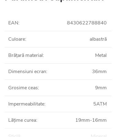
EAN
:
8430622788840
Culoare
:
albastră
Brățară material
:
Metal
Dimensiuni ecran
:
36mm
Grosime ceas
:
9mm
Impermeabilitate
:
5ATM
Lățime curea
:
19mm-16mm
Sticlă
:
Mineral