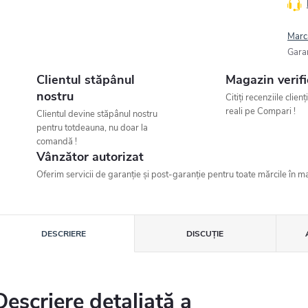
Marc
Gara
Clientul stăpânul
Magazin verifi
nostru
Citiți recenziile clienț
reali pe Compari !
Clientul devine stăpânul nostru
pentru totdeauna, nu doar la
comandă !
Vânzător autorizat
Oferim servicii de garanție și post-garanție pentru toate mărcile în ma
DESCRIERE
DISCUŢIE
Descriere detaliată a