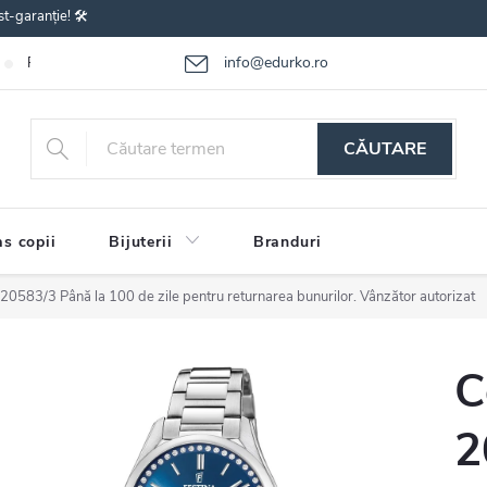
st-garanție! 🛠️
info@edurko.ro
Reclamațiile bunurilor
Întrebări frecvente
Termenii și condițiile
CĂUTARE
s copii
Bijuterii
Branduri
a 20583/3
Până la 100 de zile pentru returnarea bunurilor. Vânzător autorizat
C
2