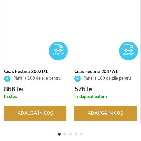
RATUIT
GRATUIT
G
GRATUIT
GRATUIT
Ceas Festina 20021/1
Ceas Festina 20477/1
Până la 100 de zile pentru
Până la 100 de zile pentru
returnarea bunurilor. Vânzător
returnarea bunurilor. Vânzător
866 lei
576 lei
autorizat
autorizat
În stoc
În depozit extern
ADAUGĂ ÎN COŞ
ADAUGĂ ÎN COŞ