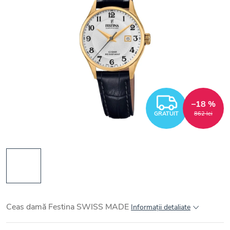
GRATUI
–18 %
GRATUIT
862 lei
Ceas damă Festina SWISS MADE
Informaţii detaliate