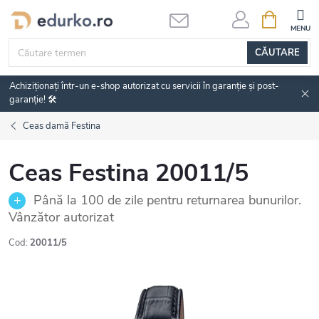
Treci
COŞ
DE
la
CUMPĂRĂ
conținut
CĂUTARE
Achiziționați într-un e-shop autorizat cu servicii în garanție și post-
garanție! 🛠️
Ceas damă Festina
Ceas Festina 20011/5
Până la 100 de zile pentru returnarea bunurilor.
Vânzător autorizat
Cod:
20011/5