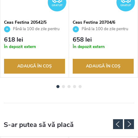
GRATUIT
GRATUIT
Ceas Festina 20542/5
Ceas Festina 20704/6
Până la 100 de zile pentru
Până la 100 de zile pentru
returnarea bunurilor. Vânzător
returnarea bunurilor. Vânzător
618 lei
658 lei
autorizat
autorizat
În depozit extern
În depozit extern
ADAUGĂ ÎN COŞ
ADAUGĂ ÎN COŞ