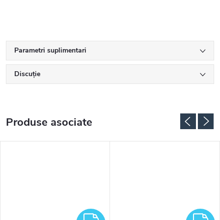
Parametri suplimentari
Discuţie
Produse asociate
RATUIT
GRATUIT
G