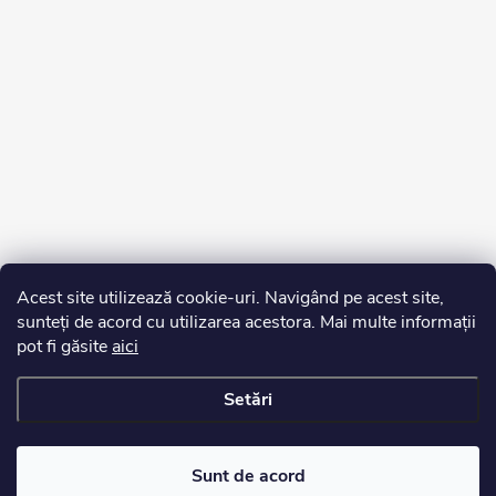
Acest site utilizează cookie-uri. Navigând pe acest site,
sunteți de acord cu utilizarea acestora. Mai multe informații
pot fi găsite
aici
Setări
Drepturi de autor 2026
Edurko.ro
. Toate drepturile rezervate.
Sunt de acord
Creat de Shoptet