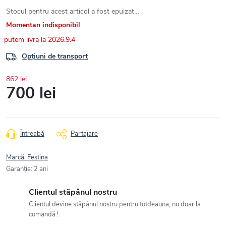
Stocul pentru acest articol a fost epuizat…
Momentan indisponibil
2026.9.4
Opțiuni de transport
862 lei
700 lei
Evaluare
preţ:
Întreabă
Partajare
Marcă:
Festina
Garanţie
:
2 ani
Clientul stăpânul nostru
Clientul devine stăpânul nostru pentru totdeauna, nu doar la
comandă !