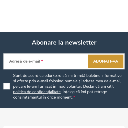
Abonare la newsletter
S
Adresă de e-mail
ABONATI-VA
u
Sunt de acord ca edurko.ro să-mi trimită buletine informative
b
și oferte prin e-mail folosind numele și adresa mea de e-mail,
pe care le-am furnizat în mod voluntar. Declar că am citit
politica de confidențialitate
. Înțeleg că îmi pot retrage
s
consimțământul în orice moment.
o
l