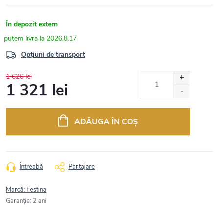
În depozit extern
2026.8.17
Opțiuni de transport
1 626 lei
1 321 lei
Evaluare
preţ:
ADĂUGA ÎN COŞ
Întreabă
Partajare
Marcă:
Festina
Garanţie
:
2 ani