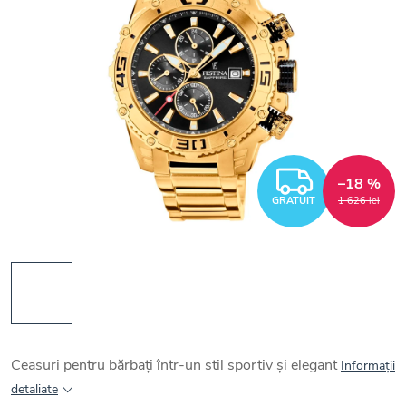
GRATUI
–18 %
GRATUIT
1 626 lei
Ceasuri pentru bărbați într-un stil sportiv și elegant
Informaţii
detaliate