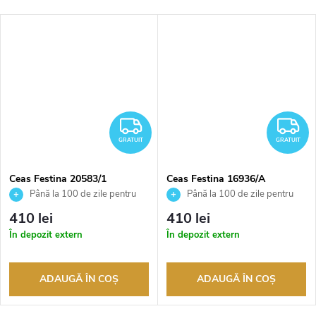
RATUIT
GRATUIT
G
GRATUIT
GRATUIT
Ceas Festina 20583/1
Ceas Festina 16936/A
Până la 100 de zile pentru
Până la 100 de zile pentru
returnarea bunurilor. Vânzător
returnarea bunurilor. Vânzător
410 lei
410 lei
autorizat
autorizat
În depozit extern
În depozit extern
ADAUGĂ ÎN COŞ
ADAUGĂ ÎN COŞ