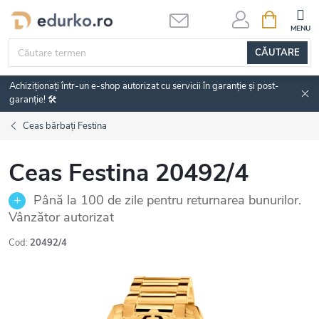
Treci
COŞ
DE
la
CUMPĂRĂ
conținut
CĂUTARE
Achiziționați într-un e-shop autorizat cu servicii în garanție și post-
garanție! 🛠️
Ceas bărbați Festina
Ceas Festina 20492/4
Până la 100 de zile pentru returnarea bunurilor.
Vânzător autorizat
Cod:
20492/4