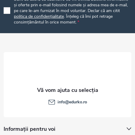
b
și oferte prin e-mail folosind numele și adresa mea de e-mail,
pe care le-am furnizat în mod voluntar. Declar că am citit
politica de confidențialitate
. Înțeleg că îmi pot retrage
s
consimțământul în orice moment.
o
l
info
@
edurko.ro
Informații pentru voi