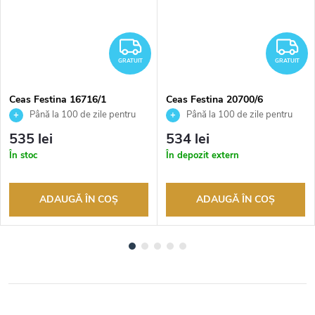
RATUIT
GRATUIT
G
GRATUIT
GRATUIT
Ceas Festina 16716/1
Ceas Festina 20700/6
Până la 100 de zile pentru
Până la 100 de zile pentru
returnarea bunurilor. Vânzător
returnarea bunurilor. Vânzător
535 lei
534 lei
autorizat
autorizat
În stoc
În depozit extern
ADAUGĂ ÎN COŞ
ADAUGĂ ÎN COŞ