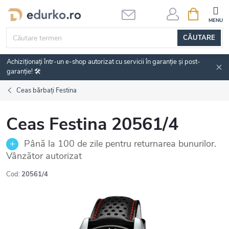
Treci
COŞ
DE
la
CUMPĂRĂ
conținut
CĂUTARE
Achiziționați într-un e-shop autorizat cu servicii în garanție și post-
garanție! 🛠️
Ceas bărbați Festina
Ceas Festina 20561/4
Până la 100 de zile pentru returnarea bunurilor.
Vânzător autorizat
Cod:
20561/4