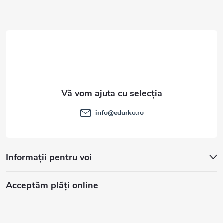
o
l
info
@
edurko.ro
Informații pentru voi
Acceptăm plăţi online