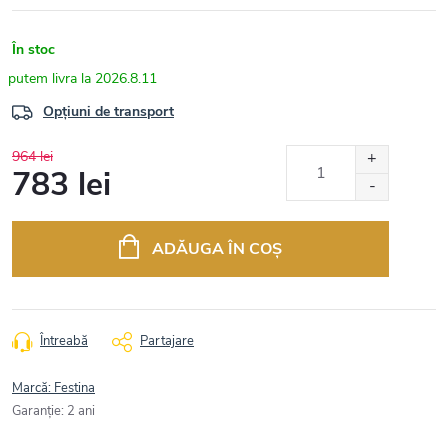
În stoc
2026.8.11
Opțiuni de transport
964 lei
783 lei
Evaluare
preţ:
ADĂUGA ÎN COŞ
Întreabă
Partajare
Marcă:
Festina
Garanţie
:
2 ani