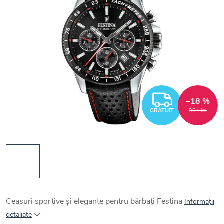
GRATUI
–18 %
GRATUIT
964 lei
Ceasuri sportive și elegante pentru bărbați Festina
Informaţii
detaliate