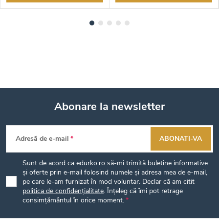
Abonare la newsletter
S
Adresă de e-mail
ABONATI-VA
u
Sunt de acord ca edurko.ro să-mi trimită buletine informative
b
și oferte prin e-mail folosind numele și adresa mea de e-mail,
pe care le-am furnizat în mod voluntar. Declar că am citit
politica de confidențialitate
. Înțeleg că îmi pot retrage
s
consimțământul în orice moment.