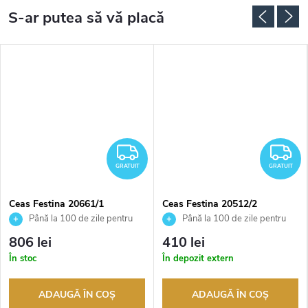
RATUIT
GRATUIT
G
GRATUIT
GRATUIT
Ceas Festina 20661/1
Ceas Festina 20512/2
Până la 100 de zile pentru
Până la 100 de zile pentru
returnarea bunurilor. Vânzător
returnarea bunurilor. Vânzător
806 lei
410 lei
autorizat
autorizat
În stoc
În depozit extern
ADAUGĂ ÎN COŞ
ADAUGĂ ÎN COŞ