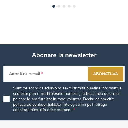
Abonare la newsletter
S
Adresă de e-mail
ABONATI-VA
u
Sunt de acord ca edurko.ro să-mi trimită buletine informative
b
și oferte prin e-mail folosind numele și adresa mea de e-mail,
pe care le-am furnizat în mod voluntar. Declar că am citit
politica de confidențialitate
. Înțeleg că îmi pot retrage
s
consimțământul în orice moment.
o