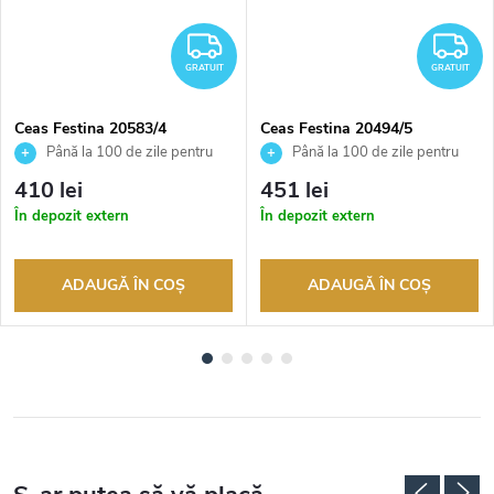
RATUIT
GRATUIT
G
GRATUIT
GRATUIT
Ceas Festina 20583/4
Ceas Festina 20494/5
Până la 100 de zile pentru
Până la 100 de zile pentru
returnarea bunurilor. Vânzător
returnarea bunurilor. Vânzător
410 lei
451 lei
autorizat
autorizat
În depozit extern
În depozit extern
ADAUGĂ ÎN COŞ
ADAUGĂ ÎN COŞ