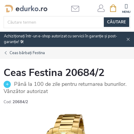
Treci
COŞ
DE
la
CUMPĂRĂ
conținut
CĂUTARE
Achiziționați într-un e-shop autorizat cu servicii în garanție și post-
garanție! 🛠️
Ceas bărbați Festina
Ceas Festina 20684/2
Până la 100 de zile pentru returnarea bunurilor.
Vânzător autorizat
Cod:
20684/2