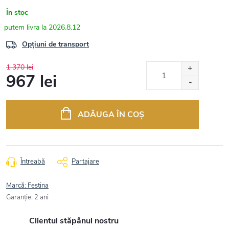
În stoc
2026.8.12
Opțiuni de transport
1 370 lei
967 lei
Evaluare
preţ:
ADĂUGA ÎN COŞ
Întreabă
Partajare
Marcă:
Festina
Garanţie
:
2 ani
Clientul stăpânul nostru