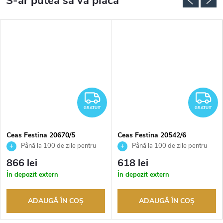
RATUIT
GRATUIT
G
GRATUIT
GRATUIT
Ceas Festina 20670/5
Ceas Festina 20542/6
Până la 100 de zile pentru
Până la 100 de zile pentru
returnarea bunurilor. Vânzător
returnarea bunurilor. Vânzător
866 lei
618 lei
autorizat
autorizat
În depozit extern
În depozit extern
ADAUGĂ ÎN COŞ
ADAUGĂ ÎN COŞ