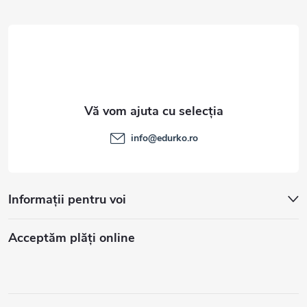
l
info
@
edurko.ro
Informații pentru voi
Acceptăm plăţi online