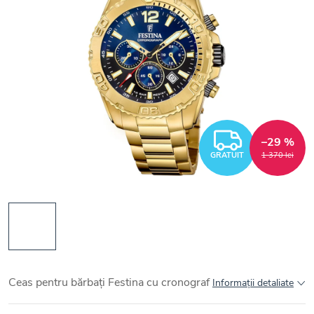
GRATUI
–29 %
GRATUIT
1 370 lei
Ceas pentru bărbați Festina cu cronograf
Informaţii detaliate