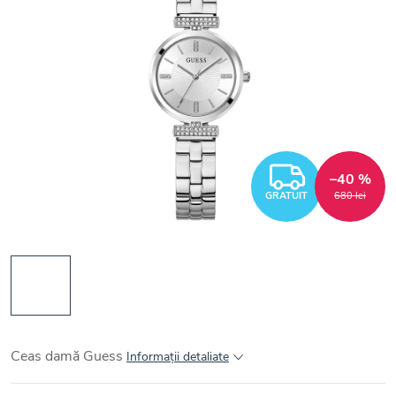
GRATUI
–40 %
GRATUIT
680 lei
Ceas damă Guess
Informaţii detaliate