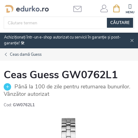
Treci
COŞ
DE
la
CUMPĂRĂ
conținut
CĂUTARE
Achiziționați într-un e-shop autorizat cu servicii în garanție și post-
garanție! 🛠️
Ceas damă Guess
Ceas Guess GW0762L1
Până la 100 de zile pentru returnarea bunurilor.
Vânzător autorizat
Cod:
GW0762L1