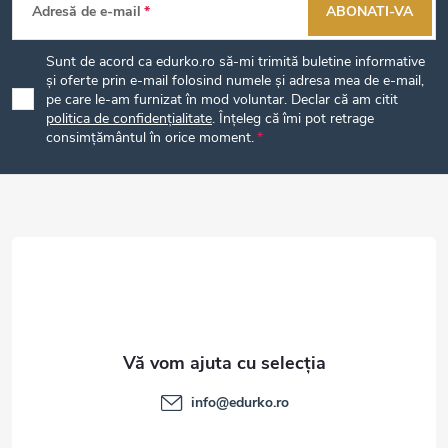
Adresă de e-mail
ABONATI-VA
u
Sunt de acord ca edurko.ro să-mi trimită buletine informative
b
și oferte prin e-mail folosind numele și adresa mea de e-mail,
pe care le-am furnizat în mod voluntar. Declar că am citit
politica de confidențialitate
. Înțeleg că îmi pot retrage
s
consimțământul în orice moment.
o
l
info
@
edurko.ro