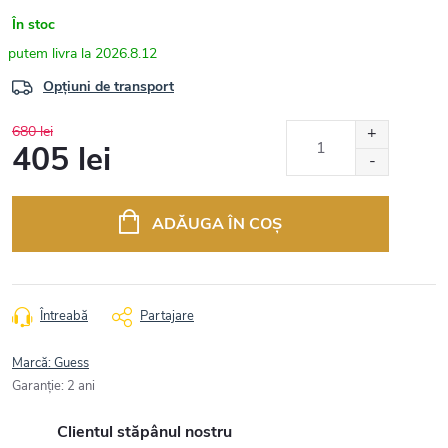
În stoc
2026.8.12
Opțiuni de transport
680 lei
405 lei
Evaluare
preţ:
ADĂUGA ÎN COŞ
Întreabă
Partajare
Marcă:
Guess
Garanţie
:
2 ani
Clientul stăpânul nostru