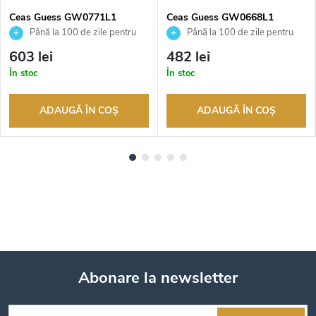
Ceas Guess GW0771L1
Ceas Guess GW0668L1
Până la 100 de zile pentru
Până la 100 de zile pentru
returnarea bunurilor. Vânzător
returnarea bunurilor. Vânzător
603 lei
482 lei
autorizat
autorizat
În stoc
În stoc
ADAUGĂ ÎN COŞ
ADAUGĂ ÎN COŞ
Abonare la newsletter
S