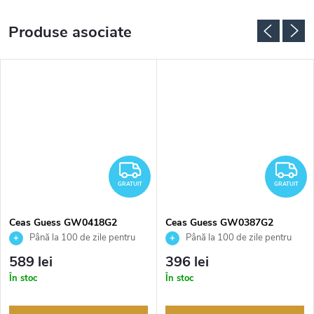
Produse asociate
RATUIT
GRATUIT
G
GRATUIT
GRATUIT
Ceas Guess GW0418G2
Ceas Guess GW0387G2
Până la 100 de zile pentru
Până la 100 de zile pentru
returnarea bunurilor. Vânzător
returnarea bunurilor. Vânzător
589 lei
396 lei
autorizat
autorizat
În stoc
În stoc