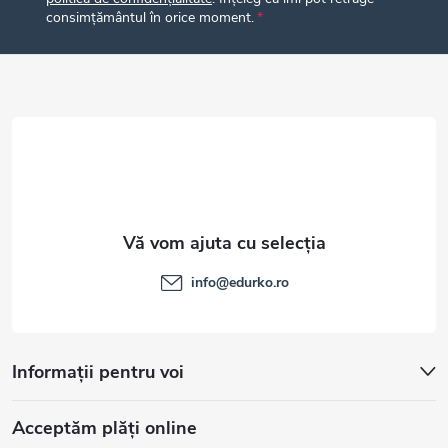
s
consimțământul în orice moment.
o
l
info
@
edurko.ro
Informații pentru voi
Acceptăm plăţi online