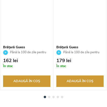
Brățară Guess
Brățară Guess
JUBB05022JWRHS
JUBB04549JWYGS
Până la 100 de zile pentru
Până la 100 de zile pentru
returnarea bunurilor. Vânzător
returnarea bunurilor. Vânzător
162 lei
179 lei
autorizat
autorizat
În stoc
În stoc
ADAUGĂ ÎN COŞ
ADAUGĂ ÎN COŞ