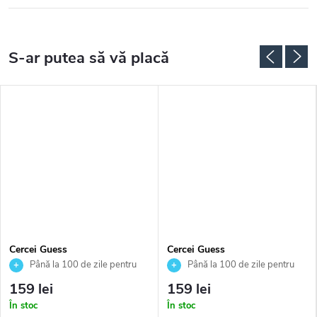
Cercei Guess
Cercei Guess
JUBE02286JWYGBKT
JUBE05465JWRHT
Până la 100 de zile pentru
Până la 100 de zile pentru
returnarea bunurilor. Vânzător
returnarea bunurilor. Vânzător
159 lei
159 lei
autorizat
autorizat
În stoc
În stoc