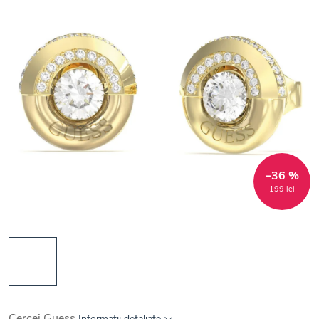
–36 %
199 lei
Cercei Guess
Informaţii detaliate