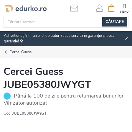
Treci
COŞ
DE
la
CUMPĂRĂ
conținut
CĂUTARE
Achiziționați într-un e-shop autorizat cu servicii în garanție și post-
garanție! 🛠️
Cercei Guess
Cercei Guess
JUBE05380JWYGT
Până la 100 de zile pentru returnarea bunurilor.
Vânzător autorizat
Cod:
JUBE05380JWYGT