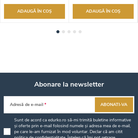
ADAUGĂ ÎN COŞ
ADAUGĂ ÎN COŞ
Abonare la newsletter
S
Adresă de e-mail
ABONATI-VA
u
Sunt de acord ca edurko.ro să-mi trimită buletine informative
b
și oferte prin e-mail folosind numele și adresa mea de e-mail,
pe care le-am furnizat în mod voluntar. Declar că am citit
politica de confidențialitate
. Înțeleg că îmi pot retrage