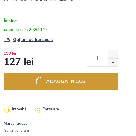
În stoc
2026.8.12
Opțiuni de transport
199 lei
127 lei
Evaluare
preţ:
ADĂUGA ÎN COŞ
Întreabă
Partajare
Marcă:
Guess
Garanţie
:
2 ani