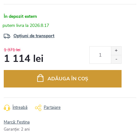
În depozit extern
2026.8.17
Opțiuni de transport
1 371 lei
1 114 lei
Evaluare
preţ:
ADĂUGA ÎN COŞ
Întreabă
Partajare
Marcă:
Festina
Garanţie
:
2 ani