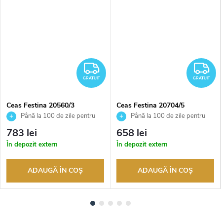
RATUIT
GRATUIT
G
GRATUIT
GRATUIT
Ceas Festina 20560/3
Ceas Festina 20704/5
Până la 100 de zile pentru
Până la 100 de zile pentru
returnarea bunurilor. Vânzător
returnarea bunurilor. Vânzător
783 lei
658 lei
autorizat
autorizat
În depozit extern
În depozit extern
ADAUGĂ ÎN COŞ
ADAUGĂ ÎN COŞ