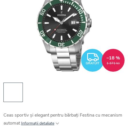
GRATUI
–18 %
GRATUIT
1 371 lei
Ceas sportiv și elegant pentru bărbați Festina cu mecanism
automat
Informaţii detaliate