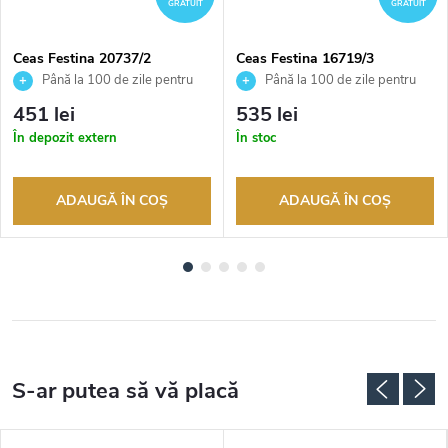
GRATUIT
GRATUIT
Ceas Festina 20737/2
Ceas Festina 16719/3
Până la 100 de zile pentru
Până la 100 de zile pentru
returnarea bunurilor. Vânzător
returnarea bunurilor. Vânzător
451 lei
535 lei
autorizat
autorizat
În depozit extern
În stoc
ADAUGĂ ÎN COŞ
ADAUGĂ ÎN COŞ