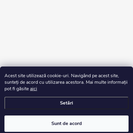
Acest site utilizează cookie-uri. Navigând pe acest site,
sunteți de acord cu utilizarea acestora. Mai multe informații
pot fi găsite
aici
Setări
Drepturi de autor 2026
Edurko.ro
. Toate drepturile rezervate.
Sunt de acord
Creat de Shoptet