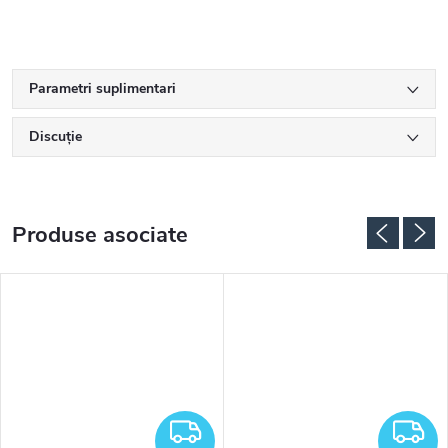
Parametri suplimentari
Discuţie
Produse asociate
RATUIT
GRATUIT
G