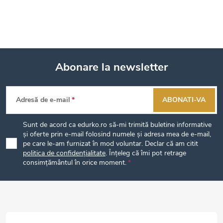
Abonare la newsletter
S
Adresă de e-mail
ABONATI-VA
u
Sunt de acord ca edurko.ro să-mi trimită buletine informative
b
și oferte prin e-mail folosind numele și adresa mea de e-mail,
pe care le-am furnizat în mod voluntar. Declar că am citit
politica de confidențialitate
. Înțeleg că îmi pot retrage
s
consimțământul în orice moment.
o
l