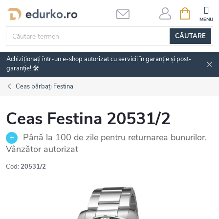
Treci
COŞ
DE
la
CUMPĂRĂ
conținut
CĂUTARE
Achiziționați într-un e-shop autorizat cu servicii în garanție și post-
garanție! 🛠️
Ceas bărbați Festina
Ceas Festina 20531/2
Până la 100 de zile pentru returnarea bunurilor.
Vânzător autorizat
Cod:
20531/2